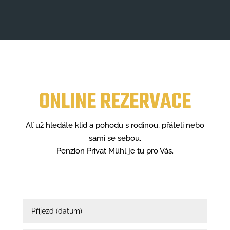
ONLINE REZERVACE
Ať už hledáte klid a pohodu s rodinou, přáteli nebo
sami se sebou.
Penzion Privat Mühl je tu pro Vás.
Altern