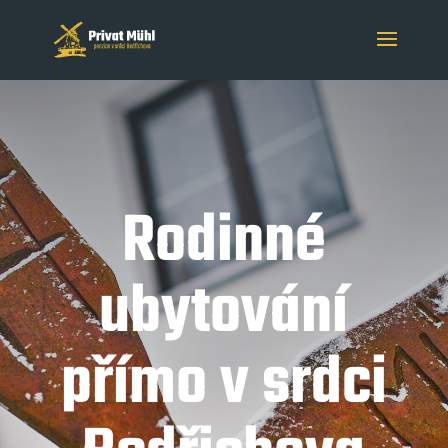
Rodinné
ubytování
přímo v srdci