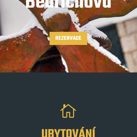
Bedřichova
REZERVACE

UBYTOVÁNÍ