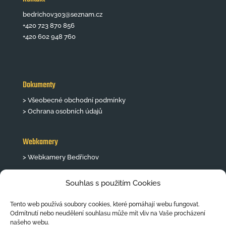
bedrichov303@seznam.cz
+420 723 870 856
+420 602 948 760
Dokumenty
> Všeobecné obchodní podmínky
> Ochrana osobních údajů
Webkamery
> Webkamery Bedřichov
Souhlas s použitím Cookies
Tento web používá soubory cookies, které pomáhají webu fungovat.
Odmítnutí nebo neudělení souhlasu může mít vliv na Vaše procházení
našeho webu.