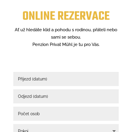
ONLINE REZERVACE
Ať už hledáte klid a pohodu s rodinou, přáteli nebo
sami se sebou.
Penzion Privat Mühl je tu pro Vás.
Altern