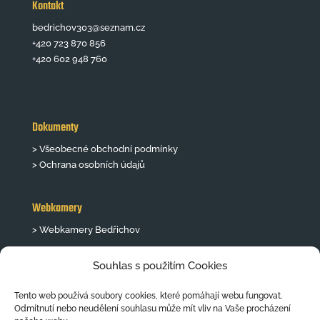
Kontakt
bedrichov303@seznam.cz
+420 723 870 856
+420 602 948 760
Dokumenty
> Všeobecné obchodní podmínky
> Ochrana osobních údajů
Webkamery
> Webkamery Bedřichov
Souhlas s použitím Cookies
Tento web používá soubory cookies, které pomáhají webu fungovat.
Odmítnutí nebo neudělení souhlasu může mít vliv na Vaše procházení