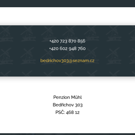
+420 723 870 856
+420 602 948 760
bedrichov303@seznam.cz
Penzion Mühl
Bedřichov 303
PSČ: 468 12