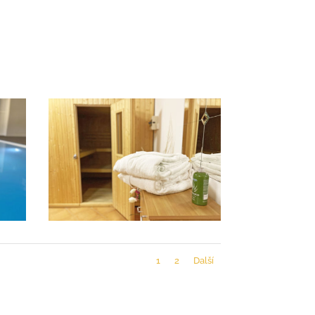
1
2
Další