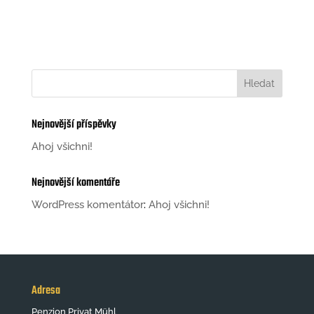
l
t
e
r
n
a
t
Nejnovější příspěvky
i
Ahoj všichni!
v
e
Nejnovější komentáře
:
WordPress komentátor
:
Ahoj všichni!
Adresa
Penzion Privat Mühl